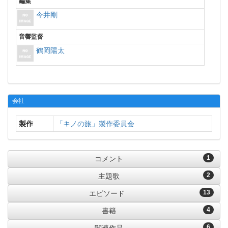
編集
今井剛
音響監督
鶴岡陽太
会社
製作
「キノの旅」製作委員会
1
コメント
2
主題歌
13
エピソード
4
書籍
6