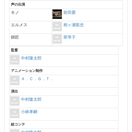
声の出演
キノ
前田愛
エルメス
相ヶ瀬龍史
師匠
翠準子
監督
中村隆太郎
アニメーション制作
Ａ．Ｃ．Ｇ．Ｔ．
演出
中村隆太郎
小林孝嗣
絵コンテ