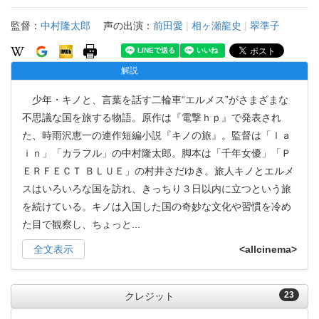
監督：
中村隆太郎
声の出演：
前田愛
|
相ヶ瀬龍史
|
翠準子
解説
少年・キノと、言葉を話す二輪車“エルメス”がさまざまな
不思議な国を旅する物語。原作は『電撃ｈｐ』で発表され
た、時雨沢恵一の連作短編小説『キノの旅』。監督は「ｌａ
ｉｎ」「カラフル」の中村隆太郎。脚本は「千年女優」「Ｐ
ＥＲＦＥＣＴ ＢＬＵＥ」の村井さだゆき。旅人キノとエルメ
スはいろいろな国を訪れ、きっちり３日以内に立つという旅
を続けている。キノは入国した国の奇妙な文化や習慣を冷め
た目で観察し、ちょっと
...
全文表示
<allcinema>
23
クレジット