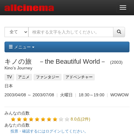
ナ
ビ
ゲ
ー
シ
ョ
ン
メニュー
キノの旅 －the Beautiful World－
2003
Kino's Journey
TV
アニメ
ファンタジー
アドベンチャー
日本
2003/04/08
～
2003/07/08
|
火曜日
|
18:30～19:00
|
WOWOW
みんなの点数
8.0点(2件)
あなたの点数
投票・確認するにはログインしてください。