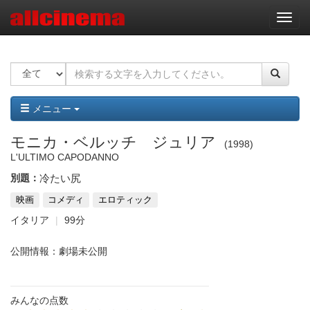
ナ
ビ
ゲ
ー
シ
ョ
ン
メニュー
モニカ・ベルッチ ジュリア
1998
L'ULTIMO CAPODANNO
別題：
冷たい尻
映画
コメディ
エロティック
イタリア
99分
公開情報：劇場未公開
みんなの点数