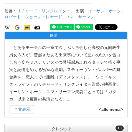
監督：
リチャード・リンクレイター
出演：
イーサン・ホーク
|
ロバート・ショーン・レナード
|
ユマ・サーマン
解説
とあるモーテルの一室で久しぶり再会した高校の元同級生
男女３人が、昔起きたある出来事について互いの思いを告白
し合う姿をミステリアスかつ緊張感あふれるタッチで描く事
実と記憶をめぐる密室心理劇。スティーヴン・ベルバーの舞
台劇を「恋人までの距離（ディスタンス）」「ウェイキン
グ・ライフ」のリチャード・リンクレイター監督が映画化。
イーサン・ホーク、ユマ・サーマン夫妻にとっては「ガタ
カ」以来２度目の共演となる。
...
全文表示
<allcinema>
13
クレジット