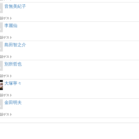
音無美紀子
話ゲスト
李麗仙
話ゲスト
島田智之介
話ゲスト
別所哲也
話ゲスト
大塚寧々
話ゲスト
金田明夫
話ゲスト