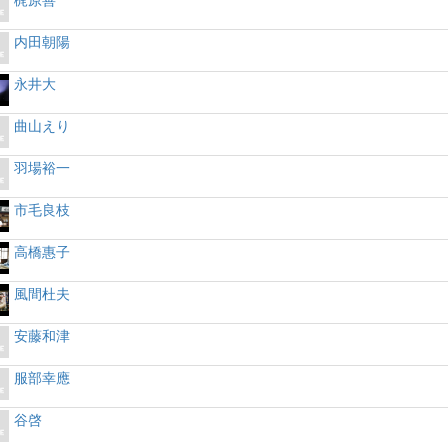
梶原善
内田朝陽
永井大
曲山えり
羽場裕一
市毛良枝
高橋惠子
風間杜夫
安藤和津
服部幸應
谷啓