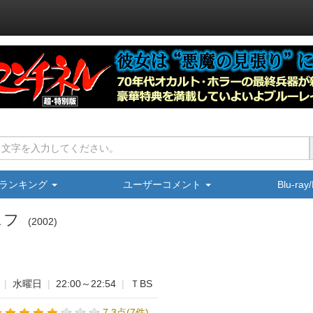
ランキング
ユーザーコメント
Blu-ra
ェフ
2002
|
水曜日
|
22:00～22:54
|
ＴBS
7.3点(7件)