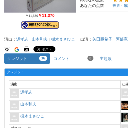
あなたの点数
投票・確
￥11,370
￥11,370
演出：
源孝志
|
山本和夫
|
樹木まさひこ
出演：
矢田亜希子
|
阿部寛
クレジット
36
コメント
0
主題歌
クレジット
演出
出
源孝志
山本和夫
樹木まさひこ