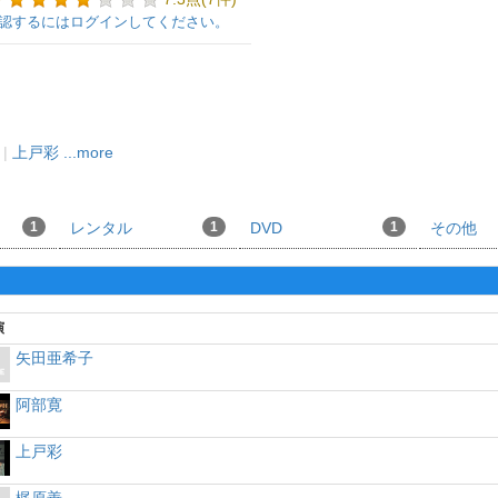
認するにはログインしてください。
|
上戸彩
...more
1
レンタル
1
DVD
1
その他
演
矢田亜希子
阿部寛
上戸彩