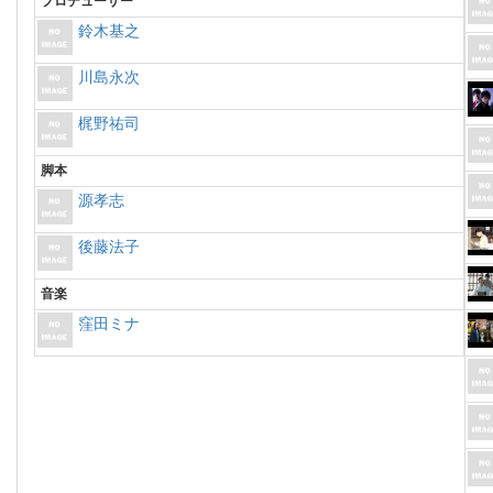
プロデューサー
鈴木基之
川島永次
梶野祐司
脚本
源孝志
後藤法子
音楽
窪田ミナ