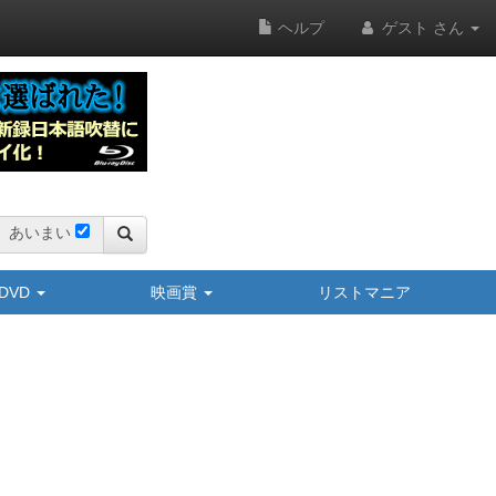
ヘルプ
ゲスト さん
あいまい
y/DVD
映画賞
リストマニア