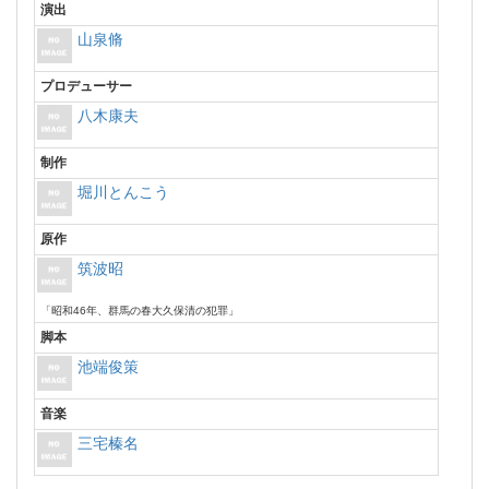
演出
山泉脩
プロデューサー
八木康夫
制作
堀川とんこう
原作
筑波昭
「昭和46年、群馬の春大久保清の犯罪」
脚本
池端俊策
音楽
三宅榛名