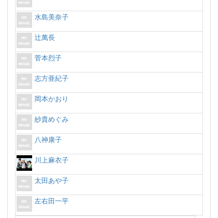
水島美奈子
辻萬長
菅本烈子
志方亜紀子
岡本かおり
紗貴めぐみ
八神康子
川上麻衣子
太田あや子
左右田一平