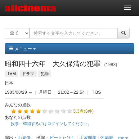
ナ
ビ
ゲ
ー
シ
ョ
ン
メニュー
昭和四十六年 大久保清の犯罪
1983
TVM
ドラマ
犯罪
日本
1983/08/29
～
|
月曜日
|
21:02～22:54
|
ＴBS
みんなの点数
5.3点(6件)
あなたの点数
投票・確認するにはログインしてください。
演出：
山泉脩
出演：
ビートたけし
|
手塚理美
|
佐藤慶
...more