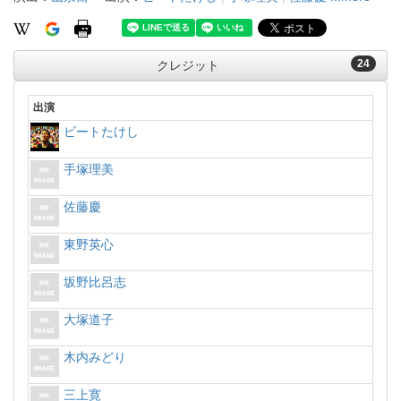
24
クレジット
出演
ビートたけし
手塚理美
佐藤慶
東野英心
坂野比呂志
大塚道子
木内みどり
三上寛