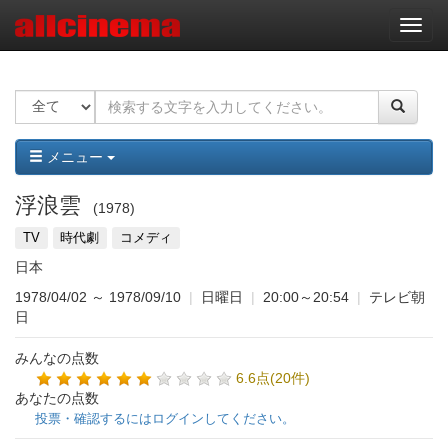
ナ
ビ
ゲ
ー
シ
ョ
ン
メニュー
浮浪雲
1978
TV
時代劇
コメディ
日本
1978/04/02
～
1978/09/10
|
日曜日
|
20:00～20:54
|
テレビ朝
日
みんなの点数
6.6点(20件)
あなたの点数
投票・確認するにはログインしてください。