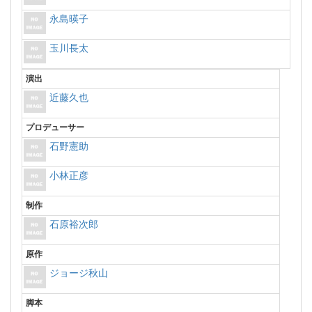
永島暎子
玉川長太
演出
近藤久也
プロデューサー
石野憲助
小林正彦
制作
石原裕次郎
原作
ジョージ秋山
脚本