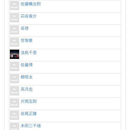
佐藤蛾次郎
苅谷俊介
谷啓
笠智衆
淡島千景
佐藤博
檀喧太
高月忠
片岡五郎
岩尾正隆
木田三千雄