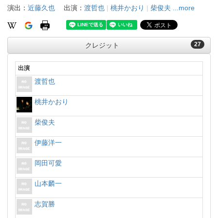
演出：
近藤久也
出演：
渡哲也
|
桃井かおり
|
柴俊夫
...more
27
クレジット
出演
渡哲也
桃井かおり
柴俊夫
伊藤洋一
岡田可愛
山本麟一
志賀勝