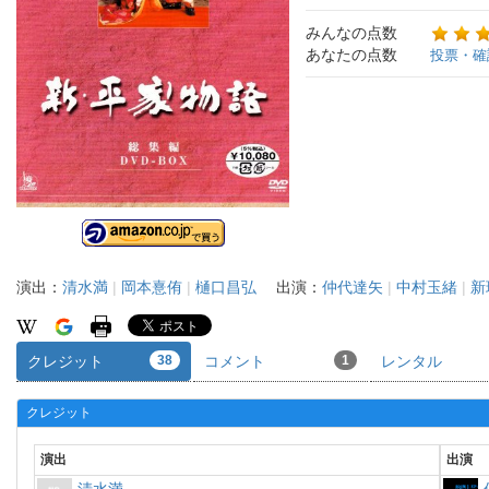
みんなの点数
あなたの点数
投票・確
演出：
清水満
|
岡本憙侑
|
樋口昌弘
出演：
仲代達矢
|
中村玉緒
|
新
クレジット
38
コメント
1
レンタル
クレジット
演出
出演