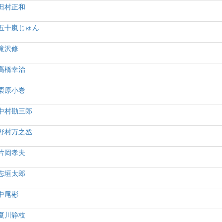
田村正和
五十嵐じゅん
滝沢修
高橋幸治
栗原小巻
中村勘三郎
野村万之丞
片岡孝夫
志垣太郎
中尾彬
夏川静枝