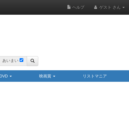
ヘルプ
ゲスト さん
あいまい
y/DVD
映画賞
リストマニア