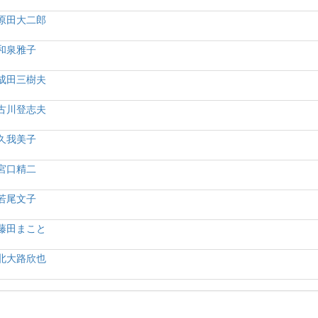
原田大二郎
和泉雅子
成田三樹夫
古川登志夫
久我美子
宮口精二
若尾文子
藤田まこと
北大路欣也