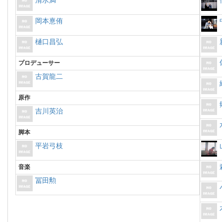
清水満
岡本憙侑
樋口昌弘
プロデューサー
古賀龍二
原作
吉川英治
脚本
平岩弓枝
音楽
冨田勲