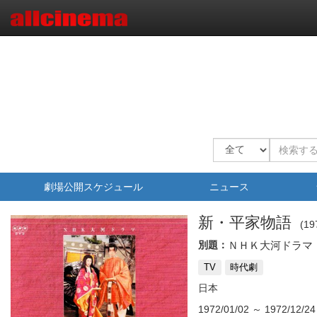
劇場公開スケジュール
ニュース
新・平家物語
19
別題：
ＮＨＫ大河ドラマ
TV
時代劇
日本
1972/01/02
～
1972/12/24