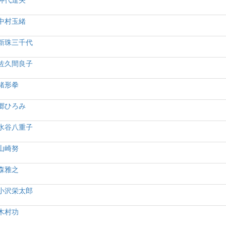
仲代達矢
中村玉緒
新珠三千代
佐久間良子
緒形拳
郷ひろみ
水谷八重子
山崎努
森雅之
小沢栄太郎
木村功