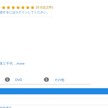
10.0点(1件)
認するにはログインしてください。
珠三千代
...more
1
DVD
1
その他