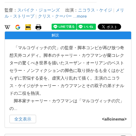
監督：
スパイク・ジョーンズ
出演：
ニコラス・ケイジ
|
メリ
ル・ストリープ
|
クリス・クーパー
...more
解説
「マルコヴィッチの穴」の監督・脚本コンビが再び放つ奇
想天外コメディ。脚本のチャーリー・カウフマンが蘭コレク
ターの驚くべき世界を描いたスーザン・オーリアンのベスト
セラー・ノンフィクションの脚色に取り掛かるも全くはかど
らずに苦悩する姿を、虚実入り乱れて描く。主演のニコラ
ス・ケイジがチャーリー・カウフマンとその双子の弟ドナル
ドの二役を熱演。
脚本家チャーリー・カウフマンは「マルコヴィッチの穴」
の
...
全文表示
<allcinema>