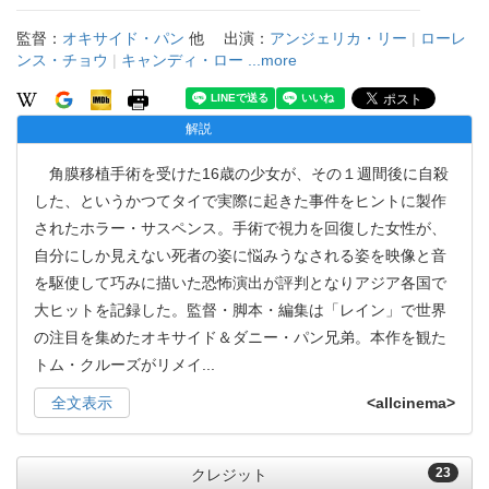
監督：
オキサイド・パン
他
出演：
アンジェリカ・リー
|
ローレ
ンス・チョウ
|
キャンディ・ロー
...more
解説
角膜移植手術を受けた16歳の少女が、その１週間後に自殺
した、というかつてタイで実際に起きた事件をヒントに製作
されたホラー・サスペンス。手術で視力を回復した女性が、
自分にしか見えない死者の姿に悩みうなされる姿を映像と音
を駆使して巧みに描いた恐怖演出が評判となりアジア各国で
大ヒットを記録した。監督・脚本・編集は「レイン」で世界
の注目を集めたオキサイド＆ダニー・パン兄弟。本作を観た
トム・クルーズがリメイ
...
全文表示
<allcinema>
23
クレジット