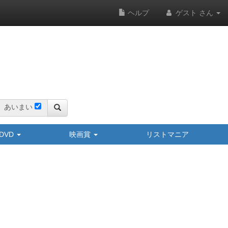
ヘルプ
ゲスト さん
あいまい
y/DVD
映画賞
リストマニア