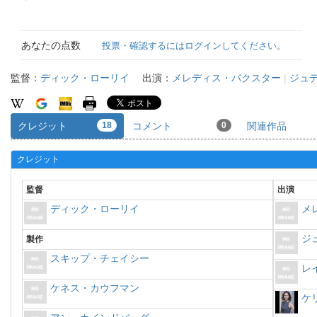
あなたの点数
投票・確認するにはログインしてください。
監督：
ディック・ローリイ
出演：
メレディス・バクスター
|
ジュ
クレジット
18
コメント
0
関連作品
クレジット
監督
出演
ディック・ローリイ
メ
ジ
製作
スキップ・チェイシー
レ
ケネス・カウフマン
ケ