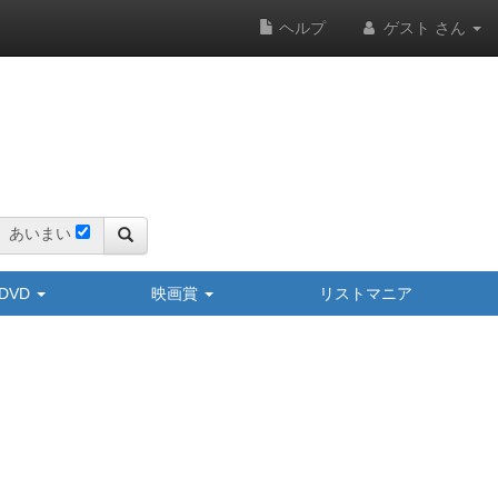
ヘルプ
ゲスト さん
あいまい
y/DVD
映画賞
リストマニア