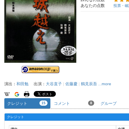
あなたの点数
投票・確
演出：
和田勉
出演：
大谷直子
|
佐藤慶
|
鶴見辰吾
...more
クレジット
15
コメント
8
グループ
クレジット