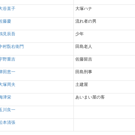
大谷直子
大塚ハナ
佐藤慶
流れ者の男
鶴見辰吾
少年
中村翫右衛門
田島老人
宇野重吉
佐藤留吉
津田恵一
田島刑事
大塚周夫
土建屋
梅津栄
あいまい屋の客
玉川良一
松本清張