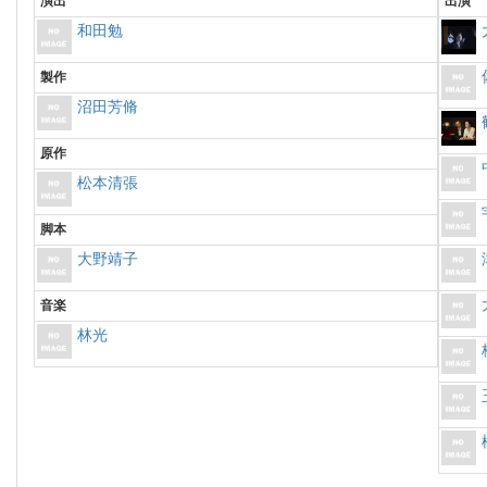
演出
出演
和田勉
製作
沼田芳脩
原作
松本清張
脚本
大野靖子
音楽
林光