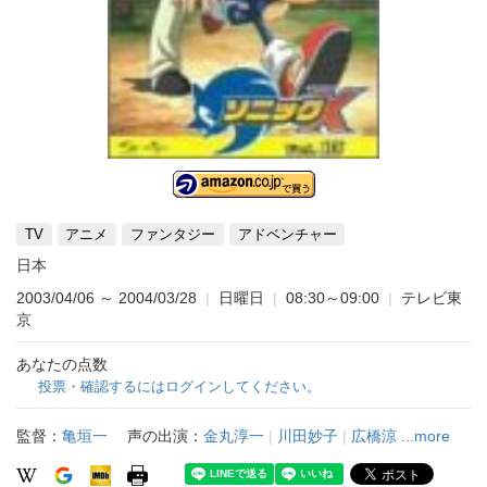
TV
アニメ
ファンタジー
アドベンチャー
日本
2003/04/06
～
2004/03/28
|
日曜日
|
08:30～09:00
|
テレビ東
京
あなたの点数
投票・確認するにはログインしてください。
監督：
亀垣一
声の出演：
金丸淳一
|
川田妙子
|
広橋涼
...more