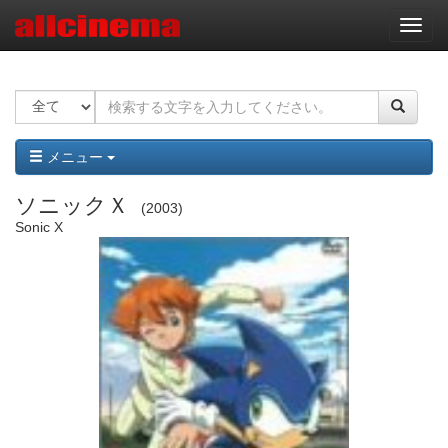
ナ
ビ
ゲ
ー
シ
ョ
ン
メニュー
ソニックＸ
2003
Sonic X