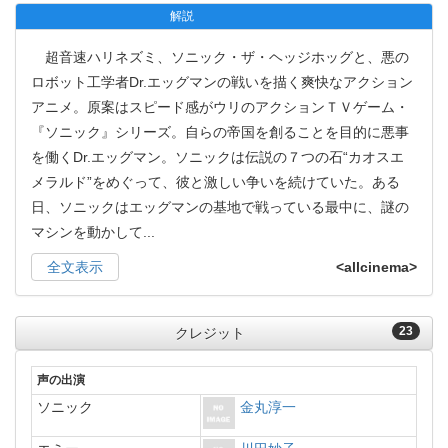
解説
超音速ハリネズミ、ソニック・ザ・ヘッジホッグと、悪の
ロボット工学者Dr.エッグマンの戦いを描く爽快なアクション
アニメ。原案はスピード感がウリのアクションＴＶゲーム・
『ソニック』シリーズ。自らの帝国を創ることを目的に悪事
を働くDr.エッグマン。ソニックは伝説の７つの石“カオスエ
メラルド”をめぐって、彼と激しい争いを続けていた。ある
日、ソニックはエッグマンの基地で戦っている最中に、謎の
マシンを動かして
...
全文表示
<allcinema>
23
クレジット
声の出演
ソニック
金丸淳一