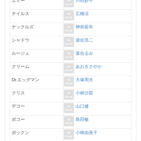
エミー
川田妙子
テイルス
広橋涼
ナックルズ
神奈延年
シャドウ
遊佐浩二
ルージュ
落合るみ
クリーム
あおきさやか
Dr.エッグマン
大塚周夫
クリス
小林沙苗
デコー
山口健
ボコー
島田敏
ボックン
小林由美子