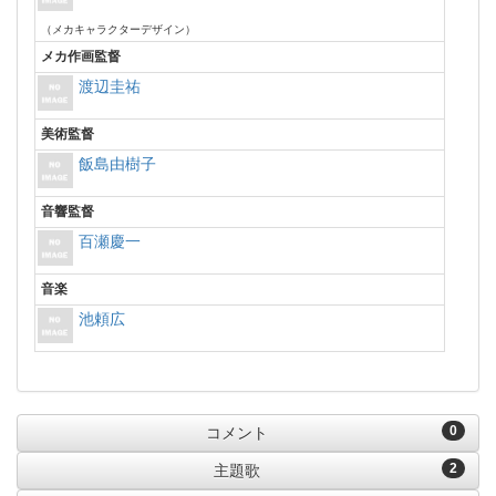
（メカキャラクターデザイン）
メカ作画監督
渡辺圭祐
美術監督
飯島由樹子
音響監督
百瀬慶一
音楽
池頼広
0
コメント
2
主題歌