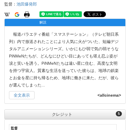
監督：
池田爆発郎
解説
報道バラエティ番組「スマステーション」（テレビ朝日系
列）内で放送されたことにより人気に火がついた、短編デジ
タルアニメーションシリーズ。いかにもひ弱で気の弱そうな
PiNMeNたちが、どんなにひどい目にあっても堪え忍ぶ姿が
涙と笑いを誘う。PiNMeNたちは遠い星に住む、高度な文明
を持つ宇宙人。質素な生活を送っていた彼らは、地球の娯楽
とお金を星に持ち帰るため、地球に働きに来た。だが、彼ら
が選んでしまった
...
全文表示
<allcinema>
5
クレジット
監督