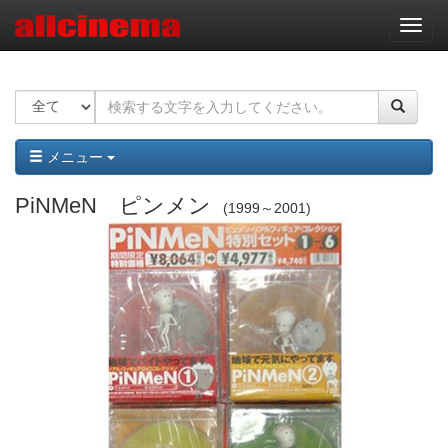
ナ
ビ
ゲ
ー
シ
ョ
ン
メニュー
PiNMeN ピンメン
1999～2001