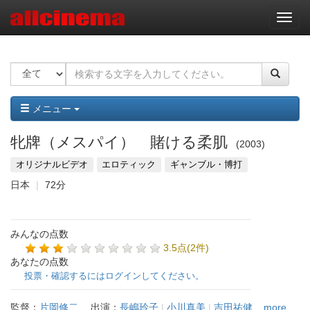
ナ
ビ
ゲ
ー
シ
ョ
ン
メニュー
牝牌（メスパイ） 賭ける柔肌
2003
オリジナルビデオ
エロティック
ギャンブル・博打
日本
72分
みんなの点数
3.5点(2件)
あなたの点数
投票・確認するにはログインしてください。
監督：
片岡修二
出演：
長嶋玲子
|
小川真美
|
吉田祐健
...more