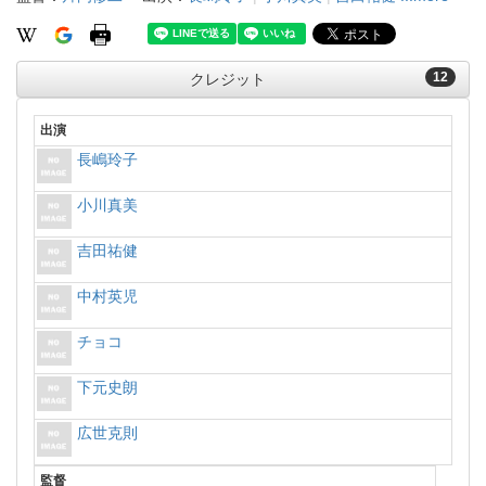
12
クレジット
出演
長嶋玲子
小川真美
吉田祐健
中村英児
チョコ
下元史朗
広世克則
監督