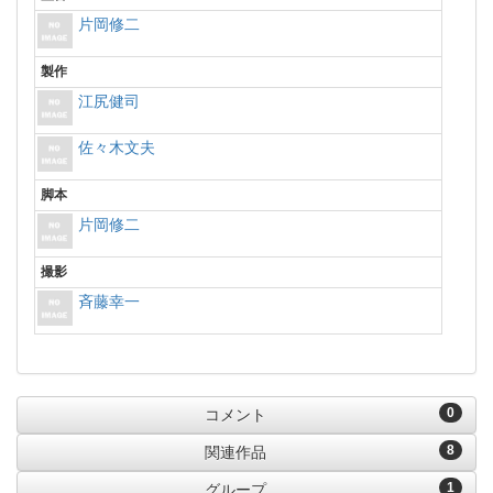
片岡修二
製作
江尻健司
佐々木文夫
脚本
片岡修二
撮影
斉藤幸一
0
コメント
8
関連作品
1
グループ