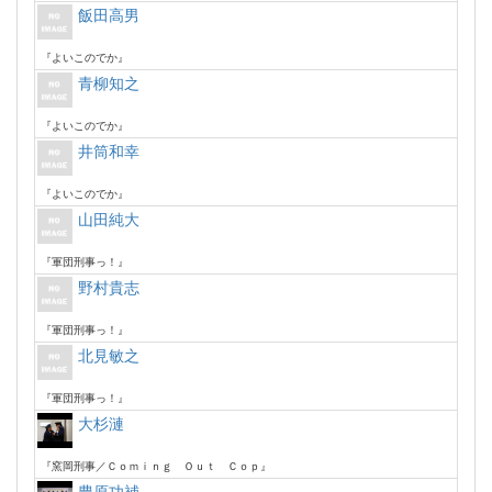
飯田高男
『よいこのでか』
青柳知之
『よいこのでか』
井筒和幸
『よいこのでか』
山田純大
『軍団刑事っ！』
野村貴志
『軍団刑事っ！』
北見敏之
『軍団刑事っ！』
大杉漣
『窯岡刑事／Ｃｏｍｉｎｇ Ｏｕｔ Ｃｏｐ』