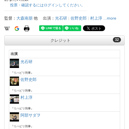
投票・確認するにはログインしてください。
監督：
大森南朋
他
出演：
光石研
|
佐野史郎
|
村上淳
...more
32
クレジット
出演
光石研
『リハビリ刑事』
佐野史郎
『リハビリ刑事』
村上淳
『リハビリ刑事』
阿部サダヲ
『リハビリ刑事』