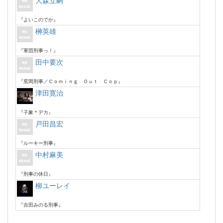
大森立嗣
『よいこのでか』
榊英雄
『軍団刑事っ！』
田中要次
『窯岡刑事／Ｃｏｍｉｎｇ Ｏｕｔ Ｃｏｐ』
津田寛治
『子象＊デカ』
戸田昌宏
『ルーキー刑事』
中村麻美
『刑事の休日』
柳ユーレイ
『吉田みのる刑事』