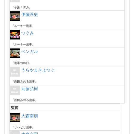
『子象＊デカ』
伊藤淳史
『ルーキー刑事』
つぐみ
『ルーキー刑事』
ベンガル
『刑事の休日』
うらやまきよつぐ
『吉田みのる刑事』
近藤弘樹
『吉田みのる刑事』
監督
大森南朋
『リハビリ刑事』