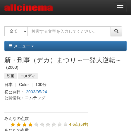
ナ
ビ
ゲ
ー
シ
ョ
ン
メニュー
新・刑事（デカ）まつり～一発大逆転～
2003
映画
コメディ
日本
Color
100分
初公開日：
2003/05/24
公開情報：コムテッグ
みんなの点数
4.6点(5件)
あなたの点数