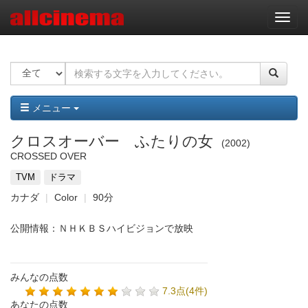
ナ
ビ
ゲ
ー
シ
ョ
ン
メニュー
クロスオーバー ふたりの女
2002
CROSSED OVER
TVM
ドラマ
カナダ
Color
90分
公開情報：ＮＨＫＢＳハイビジョンで放映
みんなの点数
7.3点(4件)
あなたの点数