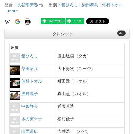
監督：
長谷部安春
他
出演：
舘ひろし
|
柴田恭兵
|
仲村トオル
...more
46
クレジット
出演
舘ひろし
鷹山敏樹（タカ）
柴田恭兵
大下勇次（ユージ）
仲村トオル
町田透（トオル）
浅野温子
真山薫（カオル）
中条静夫
近藤卓造
木の実ナナ
松村優子
山西道広
吉井浩一（パパ）