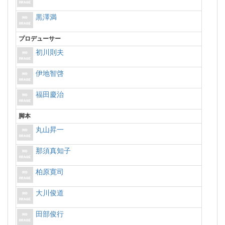
黒澤満
プロデューサー
初川則夫
伊地智啓
福田慶治
脚本
丸山昇一
那須真知子
柏原寛司
大川俊道
田部俊行