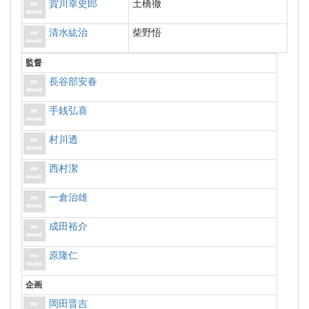
賀川幸史郎
土橋徹
清水紘治
柴野悟
監督
長谷部安春
手銭弘喜
村川透
西村潔
一倉治雄
成田裕介
原隆仁
企画
岡田晋吉