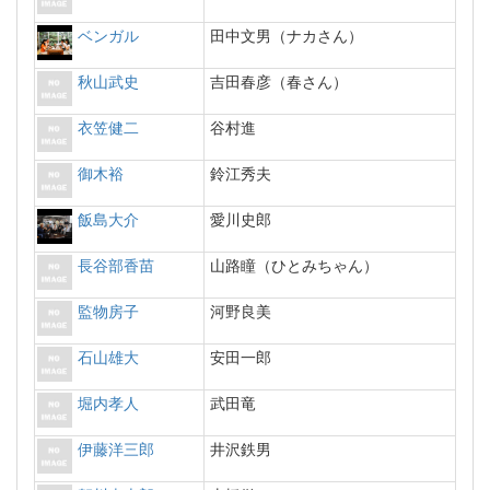
ベンガル
田中文男（ナカさん）
秋山武史
吉田春彦（春さん）
衣笠健二
谷村進
御木裕
鈴江秀夫
飯島大介
愛川史郎
長谷部香苗
山路瞳（ひとみちゃん）
監物房子
河野良美
石山雄大
安田一郎
堀内孝人
武田竜
伊藤洋三郎
井沢鉄男