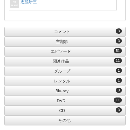
志熊研三
3
コメント
3
主題歌
51
エピソード
11
関連作品
1
グループ
1
レンタル
3
Blu-ray
11
DVD
3
CD
その他