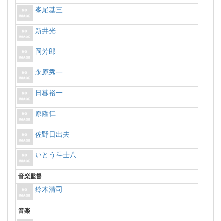
峯尾基三
新井光
岡芳郎
永原秀一
日暮裕一
原隆仁
佐野日出夫
いとう斗士八
音楽監督
鈴木清司
音楽