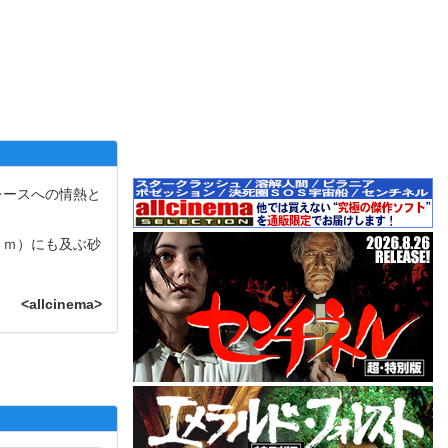
レースへの情熱と
ｋｍ）にも及ぶ砂
<allcinema>