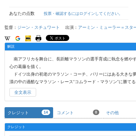
あなたの点数
投票・確認するにはログインしてください。
監督：
ジーン・スチュワート
出演：
アーミン・ミューラー＝スタ
解説
南アフリカを舞台に、長距離マラソンの選手育成に執念を燃やす
心の葛藤を描く。
ドイツ出身の初老のマラソン・コーチ、バリーにはある大きな夢
漠の中の過酷なマラソン・レース“コムラード・マラソン”に勝て
全文表示
クレジット
14
コメント
0
その他
クレジット