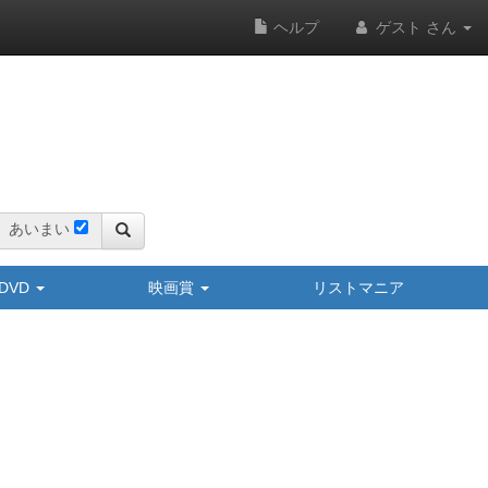
ヘルプ
ゲスト さん
あいまい
y/DVD
映画賞
リストマニア