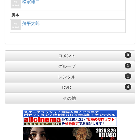
松家雄二
脚本
藩平太郎
0
コメント
1
グループ
1
レンタル
4
DVD
その他