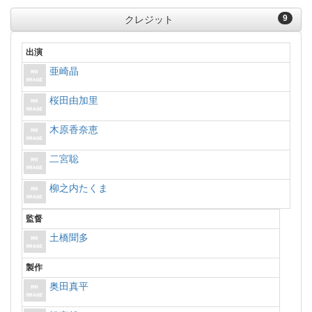
9
クレジット
出演
亜崎晶
桜田由加里
木原香奈恵
二宮聡
柳之内たくま
監督
土橋聞多
製作
奥田真平