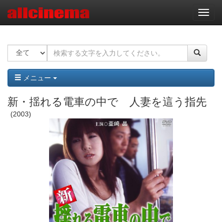
ナ
ビ
ゲ
ー
シ
ョ
ン
メニュー
新・揺れる電車の中で 人妻を這う指先
2003