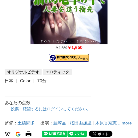
￥1,650
￥1,650
オリジナルビデオ
エロティック
日本
Color
70分
あなたの点数
投票・確認するにはログインしてください。
監督：
土橋聞多
出演：
亜崎晶
|
桜田由加里
|
木原香奈恵
...more