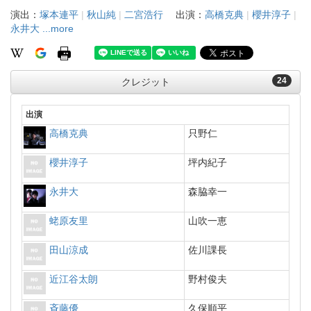
演出：
塚本連平
|
秋山純
|
二宮浩行
出演：
高橋克典
|
櫻井淳子
|
永井大
...more
24
クレジット
出演
高橋克典
只野仁
櫻井淳子
坪内紀子
永井大
森脇幸一
蛯原友里
山吹一恵
田山涼成
佐川課長
近江谷太朗
野村俊夫
斉藤優
久保順平