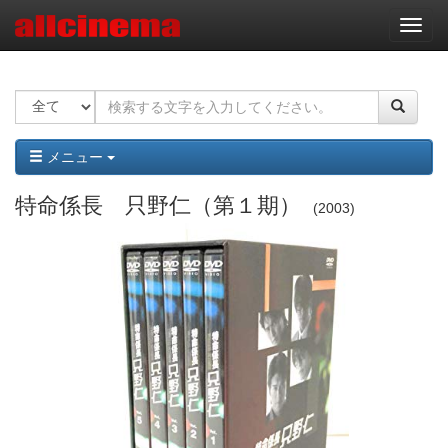
ナ
ビ
ゲ
ー
シ
ョ
ン
メニュー
特命係長 只野仁（第１期）
2003