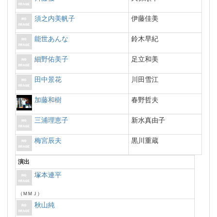
須之内美帆子
伊藤佳美
能世あんな
鈴木早紀
細野佑美子
足立和美
田中景花
川田雪江
加藤和樹
春野哲夫
三浦理恵子
新水真由子
梅宮辰夫
黒川重蔵
演出
塚本連平
（ＭＭＪ）
秋山純