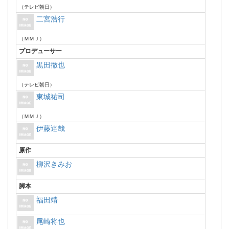
（テレビ朝日）
二宮浩行
（ＭＭＪ）
プロデューサー
黒田徹也
（テレビ朝日）
東城祐司
（ＭＭＪ）
伊藤達哉
原作
柳沢きみお
脚本
福田靖
尾崎将也