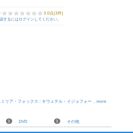
3.0点(3件)
認するにはログインしてください。
エミリア・フォックス
|
キウェテル・イジョフォー
...more
1
DVD
1
その他