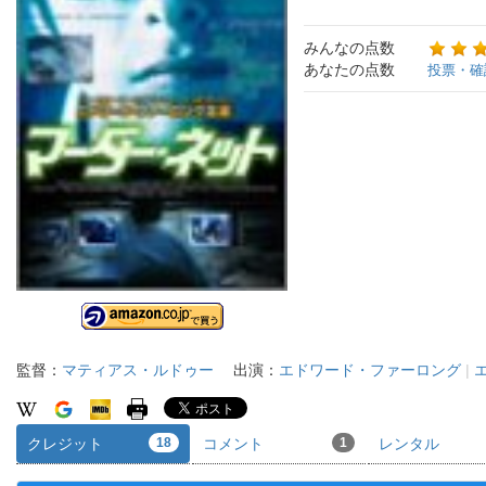
みんなの点数
あなたの点数
投票・確
監督：
マティアス・ルドゥー
出演：
エドワード・ファーロング
|
クレジット
18
コメント
1
レンタル