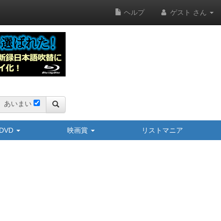
ヘルプ
ゲスト さん
あいまい
y/DVD
映画賞
リストマニア