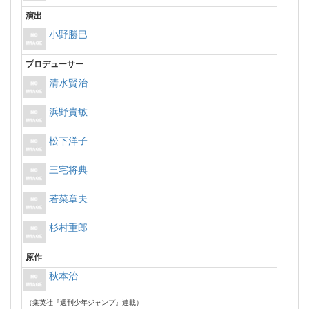
演出
小野勝巳
プロデューサー
清水賢治
浜野貴敏
松下洋子
三宅将典
若菜章夫
杉村重郎
原作
秋本治
（集英社『週刊少年ジャンプ』連載）