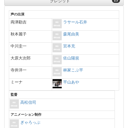
23
クレジット
声の出演
両津勘吉
ラサール石井
秋本麗子
森尾由美
中川圭一
宮本充
大原大次郎
佐山陽規
寺井洋一
林家こぶ平
ミーナ
平山あや
監督
高松信司
アニメーション制作
ぎゃろっぷ