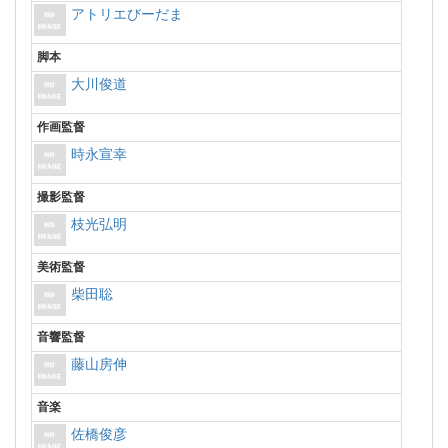
アトリエびーだま
脚本
大川俊道
作画監督
時永宣幸
撮影監督
枝光弘明
美術監督
柴田聡
音響監督
藤山房伸
音楽
佐橋俊彦