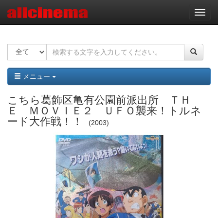
ナ
ビ
ゲ
ー
シ
ョ
ン
メニュー
こちら葛飾区亀有公園前派出所 ＴＨ
Ｅ ＭＯＶＩＥ２ ＵＦＯ襲来！トルネ
ード大作戦！！
2003