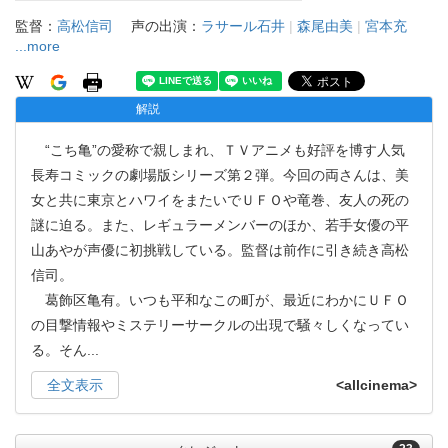
監督：
高松信司
声の出演：
ラサール石井
|
森尾由美
|
宮本充
...more
解説
“こち亀”の愛称で親しまれ、ＴＶアニメも好評を博す人気
長寿コミックの劇場版シリーズ第２弾。今回の両さんは、美
女と共に東京とハワイをまたいでＵＦＯや竜巻、友人の死の
謎に迫る。また、レギュラーメンバーのほか、若手女優の平
山あやが声優に初挑戦している。監督は前作に引き続き高松
信司。
葛飾区亀有。いつも平和なこの町が、最近にわかにＵＦＯ
の目撃情報やミステリーサークルの出現で騒々しくなってい
る。そん
...
全文表示
<allcinema>