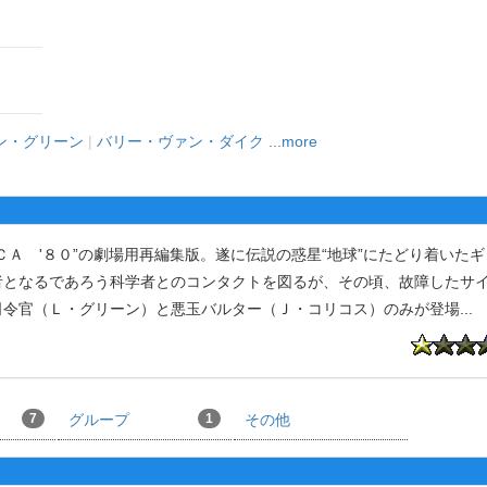
ン・グリーン
|
バリー・ヴァン・ダイク
...more
Ａ '８０”の劇場用再編集版。遂に伝説の惑星“地球”にたどり着いた
者となるであろう科学者とのコンタクトを図るが、その頃、故障したサ
司令官（Ｌ・グリーン）と悪玉バルター（Ｊ・コリコス）のみが登場
...
7
グループ
1
その他