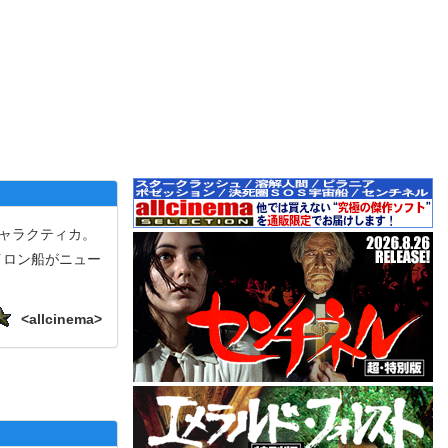
ギャラクティカ。
イロン船がニュー
<allcinema>