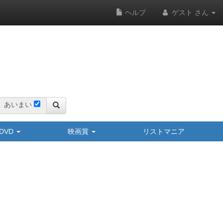
ヘルプ
ゲスト さん
あいまい
y/DVD
映画賞
リストマニア