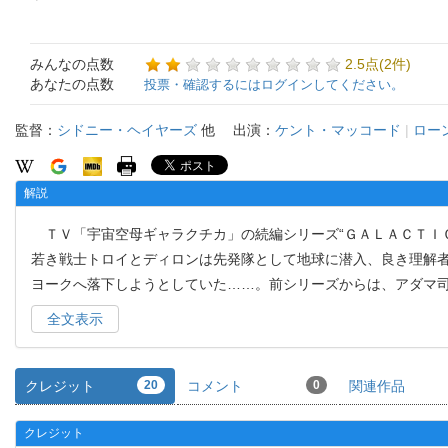
みんなの点数
2.5点(2件)
あなたの点数
投票・確認するにはログインしてください。
監督：
シドニー・ヘイヤーズ
他
出演：
ケント・マッコード
|
ロー
解説
ＴＶ「宇宙空母ギャラクチカ」の続編シリーズ“ＧＡＬＡＣＴＩＣ
若き戦士トロイとディロンは先発隊として地球に潜入、良き理解
ヨークへ落下しようとしていた……。前シリーズからは、アダマ
全文表示
クレジット
20
コメント
0
関連作品
クレジット