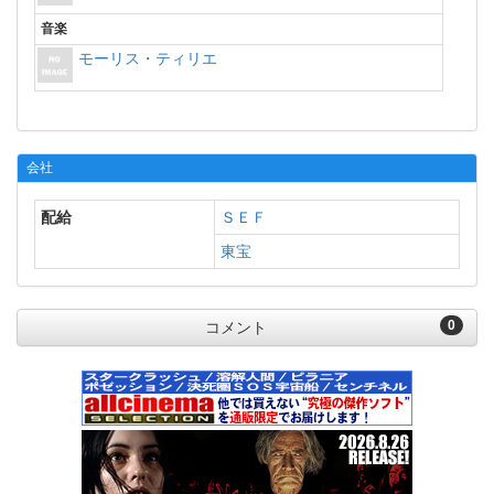
音楽
モーリス・ティリエ
会社
配給
ＳＥＦ
東宝
0
コメント