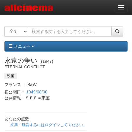
ナ
ビ
ゲ
ー
シ
ョ
ン
メニュー
永遠の争い
1947
ETERNAL CONFLICT
映画
フランス
B&W
初公開日：
1949/08/30
公開情報：ＳＥＦ＝東宝
あなたの点数
投票・確認するにはログインしてください。