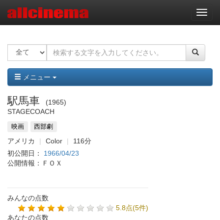
ナ
ビ
ゲ
ー
シ
ョ
ン
メニュー
駅馬車
1965
STAGECOACH
映画
西部劇
アメリカ
Color
116分
初公開日：
1966/04/23
公開情報：ＦＯＸ
みんなの点数
5.8点(5件)
あなたの点数