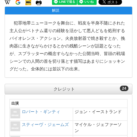
解説
犯罪地帯ニューヨークを舞台に、戦友を半身不随にされた
主人公がベトナム還りの経験を活かして悪人どもを処刑する
バイオレンス・アクション。火炎放射器で焼き殺すとか、挽
肉器に生きながらかけるとかの残酷シーンが話題となった
が、スプラッターの概念すらなかった公開当時、冒頭の戦場
シーンでの人間の首を切り落とす描写はあまりにショッキン
グだった。全体的には並以下の出来。
24
クレジット
出演
ロバート・ギンティ
ジョン・イーストランド
スティーヴ・ジェームズ
マイケル・ジェファーソ
ン