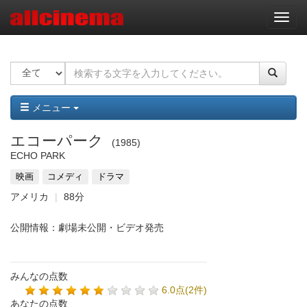
ナ
ビ
ゲ
ー
シ
ョ
ン
メニュー
エコーパーク
1985
ECHO PARK
映画
コメディ
ドラマ
アメリカ
88分
公開情報：劇場未公開・ビデオ発売
みんなの点数
6.0点(2件)
あなたの点数