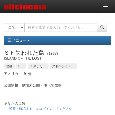
ナ
ビ
ゲ
ー
シ
ョ
ン
メニュー
ＳＦ失われた島
1967
ISLAND OF THE LOST
映画
ＳＦ
ミステリー
アドベンチャー
アメリカ
91分
公開情報：劇場未公開・NHKで放映
あなたの点数
投票・確認するにはログインしてください。