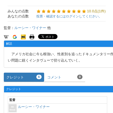
みんなの点数
10.0点(1件)
あなたの点数
投票・確認するにはログインしてください。
監督：
ルーシー・ワイナー
他
解説
アメリカ社会に今も根強い、性差別を追ったドキュメンタリー作
い問題に鋭くインタヴューで切り込んでいく。
クレジット
6
コメント
0
クレジット
監督
ルーシー・ワイナー