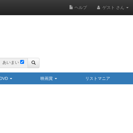
ヘルプ
ゲスト さん
あいまい
y/DVD
映画賞
リストマニア