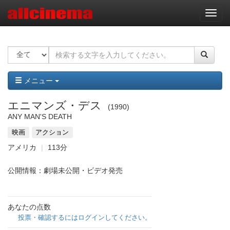
ナ
ビ
ゲ
ー
シ
ョ
ン
メニュー
エニマンズ・デス
1990
ANY MAN'S DEATH
映画
アクション
アメリカ
113分
公開情報：劇場未公開・ビデオ発売
あなたの点数
投票・確認するにはログインしてください。