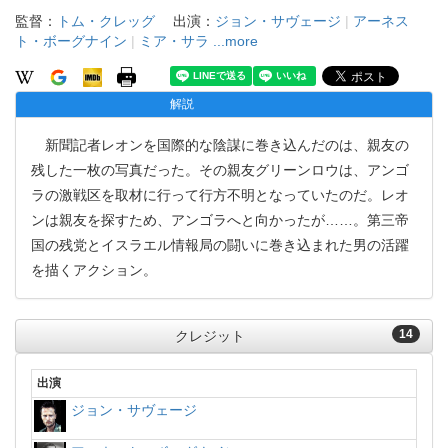
監督：
トム・クレッグ
出演：
ジョン・サヴェージ
|
アーネス
ト・ボーグナイン
|
ミア・サラ
...more
解説
新聞記者レオンを国際的な陰謀に巻き込んだのは、親友の
残した一枚の写真だった。その親友グリーンロウは、アンゴ
ラの激戦区を取材に行って行方不明となっていたのだ。レオ
ンは親友を探すため、アンゴラへと向かったが……。第三帝
国の残党とイスラエル情報局の闘いに巻き込まれた男の活躍
を描くアクション。
14
クレジット
出演
ジョン・サヴェージ