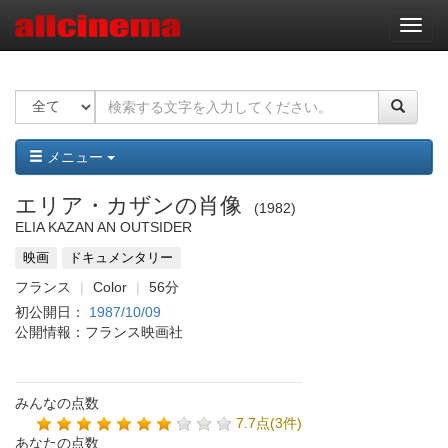
ナ
ビ
ゲ
ー
シ
ョ
ン
メニュー
エリア・カザンの肖像
1982
ELIA KAZAN AN OUTSIDER
映画
ドキュメンタリー
フランス
Color
56分
初公開日：
1987/10/09
公開情報：フランス映画社
みんなの点数
7.7点(3件)
あなたの点数