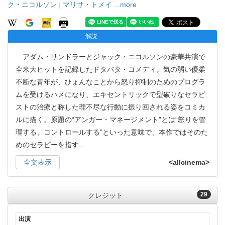
ク・ニコルソン
|
マリサ・トメイ
...more
解説
アダム・サンドラーとジャック・ニコルソンの豪華共演で
全米大ヒットを記録したドタバタ・コメディ。気の弱い優柔
不断な青年が、ひょんなことから怒り抑制のためのプログラ
ムを受けるハメになり、エキセントリックで型破りなセラピ
ストの治療と称した理不尽な行動に振り回される姿をコミカ
ルに描く。原題の“アンガー・マネージメント”とは“怒りを管
理する、コントロールする”といった意味で、本作ではそのた
めのセラピーを指す
...
全文表示
<allcinema>
29
クレジット
出演