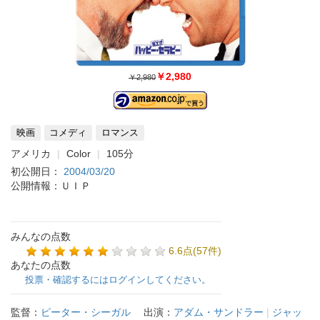
￥2,980
￥2,980
映画
コメディ
ロマンス
アメリカ
Color
105分
初公開日：
2004/03/20
公開情報：ＵＩＰ
みんなの点数
6.6点(57件)
あなたの点数
投票・確認するにはログインしてください。
監督：
ピーター・シーガル
出演：
アダム・サンドラー
|
ジャッ