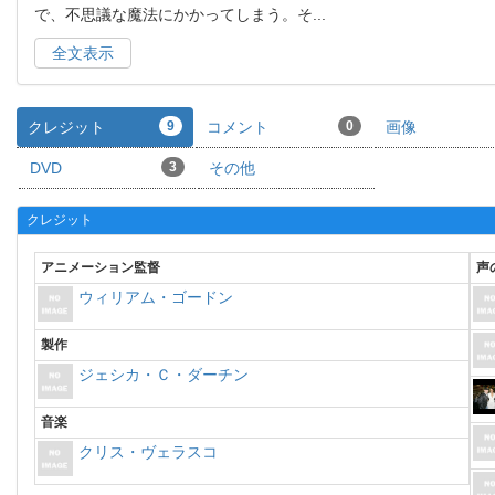
で、不思議な魔法にかかってしまう。そ
...
全文表示
クレジット
9
コメント
0
画像
DVD
3
その他
クレジット
アニメーション監督
声
ウィリアム・ゴードン
製作
ジェシカ・Ｃ・ダーチン
音楽
クリス・ヴェラスコ