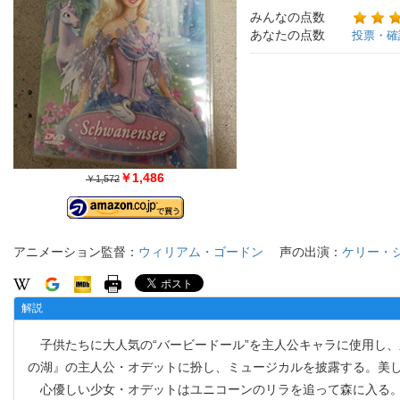
みんなの点数
あなたの点数
投票・確
￥1,486
￥1,572
アニメーション監督：
ウィリアム・ゴードン
声の出演：
ケリー・
解説
子供たちに大人気の“バービードール”を主人公キャラに使用し、
の湖』の主人公・オデットに扮し、ミュージカルを披露する。美
心優しい少女・オデットはユニコーンのリラを追って森に入る。