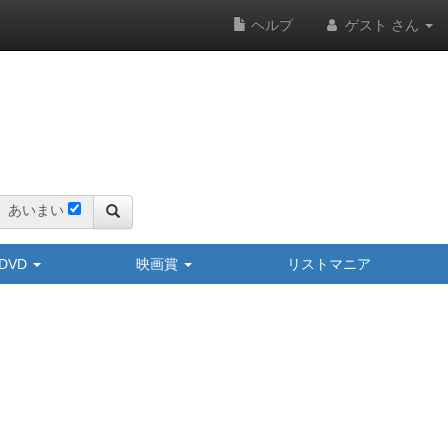
ヘルプ
ゲスト さん
あいまい
y/DVD
映画賞
リストマニア