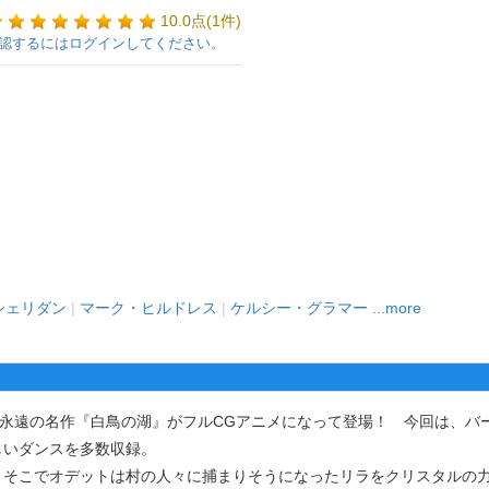
10.0点(1件)
認するにはログインしてください。
シェリダン
|
マーク・ヒルドレス
|
ケルシー・グラマー
...more
永遠の名作『白鳥の湖』がフルCGアニメになって登場！ 今回は、バ
しいダンスを多数収録。
そこでオデットは村の人々に捕まりそうになったリラをクリスタルの