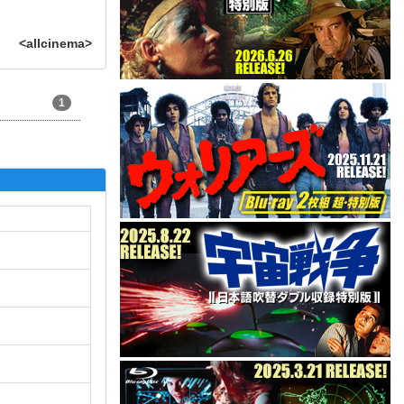
<allcinema>
1