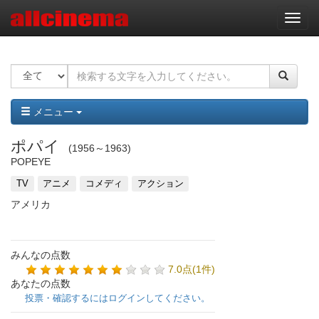
ナ
ビ
ゲ
ー
シ
ョ
ン
メニュー
ポパイ
1956～1963
POPEYE
TV
アニメ
コメディ
アクション
アメリカ
みんなの点数
7.0点(1件)
あなたの点数
投票・確認するにはログインしてください。