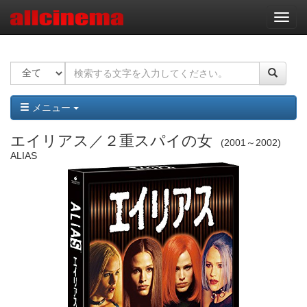
ナ
ビ
ゲ
ー
シ
ョ
ン
メニュー
エイリアス／２重スパイの女
2001～2002
ALIAS