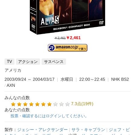
￥2,461
￥2,461
TV
アクション
サスペンス
アメリカ
2003/09/24
～
2004/03/17
|
水曜日
|
22:00～22:45
|
NHK BS2
/
AXN
みんなの点数
7.3点(19件)
あなたの点数
投票・確認するにはログインしてください。
製作：
ジェシー・アレクサンダー
|
サラ・キャプラン
|
ジェフ・ピ