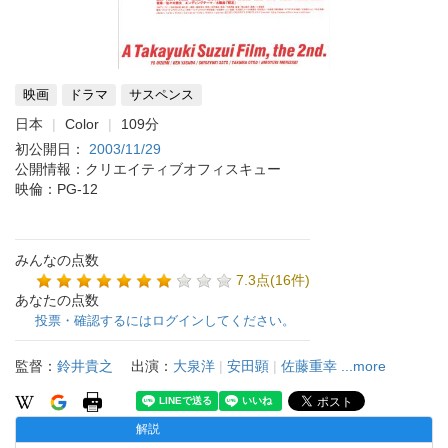
映画
ドラマ
サスペンス
日本
Color
109分
初公開日：
2003/11/29
公開情報：クリエイティブオフィスキュー
映倫：PG-12
みんなの点数
7.3点(16件)
あなたの点数
投票・確認するにはログインしてください。
監督：
鈴井貴之
出演：
大泉洋
|
安田顕
|
佐藤重幸
...more
解説