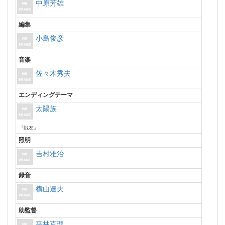
中原芳雄
編集
小島俊彦
音楽
佐々木秀夫
エンディングテーマ
太陽族
『戦友』
照明
吉村雅治
録音
横山達夫
助監督
平林克理