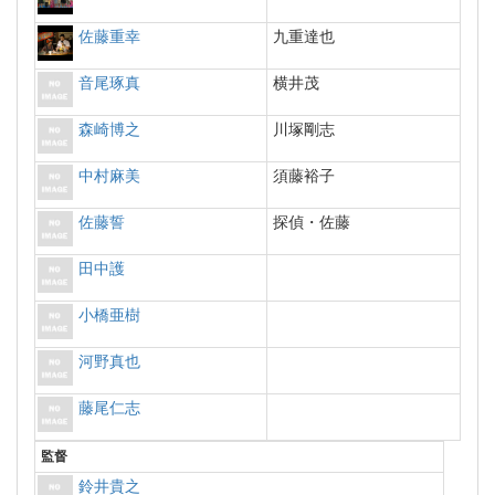
佐藤重幸
九重達也
音尾琢真
横井茂
森崎博之
川塚剛志
中村麻美
須藤裕子
佐藤誓
探偵・佐藤
田中護
小橋亜樹
河野真也
藤尾仁志
監督
鈴井貴之