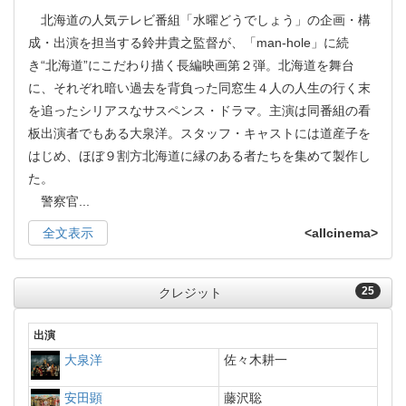
北海道の人気テレビ番組「水曜どうでしょう」の企画・構
成・出演を担当する鈴井貴之監督が、「man-hole」に続
き“北海道”にこだわり描く長編映画第２弾。北海道を舞台
に、それぞれ暗い過去を背負った同窓生４人の人生の行く末
を追ったシリアスなサスペンス・ドラマ。主演は同番組の看
板出演者でもある大泉洋。スタッフ・キャストには道産子を
はじめ、ほぼ９割方北海道に縁のある者たちを集めて製作し
た。
警察官
...
全文表示
<allcinema>
25
クレジット
出演
大泉洋
佐々木耕一
安田顕
藤沢聡