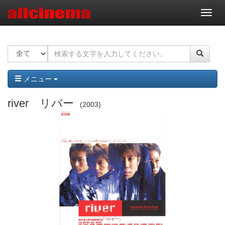
ナ
ビ
ゲ
ー
シ
ョ
ン
メニュー
river リバー
2003