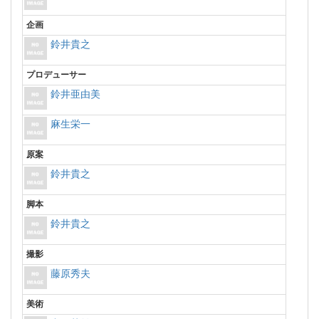
企画
鈴井貴之
プロデューサー
鈴井亜由美
麻生栄一
原案
鈴井貴之
脚本
鈴井貴之
撮影
藤原秀夫
美術