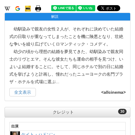
解説
幼馴染みで親友の女性２人が、それぞれに決めていた結婚
式の日取りが重なってしまったことを機に険悪となり、壮絶
な争いを繰り広げていくロマンティック・コメディ。
幼少の頃から理想の結婚を夢見てきた、幼馴染みで親友同
士のリヴとエマ。そんな彼女たちも運命の相手を見つけ、い
よいよ結婚することに。そして、同じホテルで別の日に結婚
式を挙げようと計画し、憧れだったニューヨークの名門プラ
ザ・ホテルを式場に選ぶ
...
全文表示
<allcinema>
30
クレジット
出演
ケイト・ハドソン