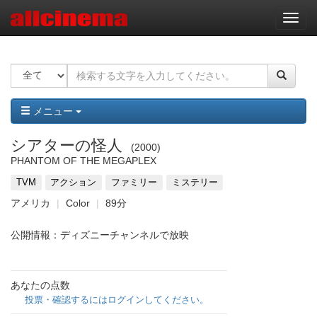
ナ
ビ
ゲ
ー
シ
ョ
ン
メニュー
シアターの怪人
2000
PHANTOM OF THE MEGAPLEX
TVM
アクション
ファミリー
ミステリー
アメリカ
Color
89分
公開情報：ディズニーチャンネルで放映
あなたの点数
投票・確認するにはログインしてください。