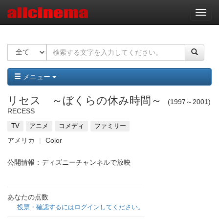
ナ
ビ
ゲ
ー
シ
ョ
ン
メニュー
リセス ～ぼくらの休み時間～
1997～2001
RECESS
TV
アニメ
コメディ
ファミリー
アメリカ
Color
公開情報：ディズニーチャンネルで放映
あなたの点数
投票・確認するにはログインしてください。