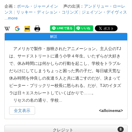
企画：
ポール・ジャーメイン
声の出演：
アンドリュー・ローレ
ンス
|
リッキー・ディション・コリンズ
|
ジェイソン・デイヴィス
...more
解説
アメリカで製作・放映されたアニメーション。主人公のTJ
は、サードストリートに通う小学４年生。いたずらが大好き
で、休み時間には何かしらの行動を起こし、学校をトラブル
だらけにしてしまうちょっと困った男の子だ。毎日破天荒な
休み時間を仲良しの友達５人と共に過ごすのだが、決まって
ピーター・プリックリー校長に怒られる。だが、TJのイタズ
ラは日々エスカレートしていくばかりで……。
リセスの名の通り、学校
...
全文表示
<allcinema>
8
クレジット