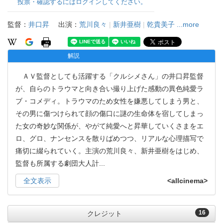
投票・確認するにはログインしてください。
監督：
井口昇
出演：
荒川良々
|
新井亜樹
|
乾貴美子
...more
解説
ＡＶ監督としても活躍する「クルシメさん」の井口昇監督
が、自らのトラウマと向き合い撮り上げた感動の異色純愛ラ
ブ・コメディ。トラウマのため女性を嫌悪してしまう男と、
その男に傷つけられて顔の傷口に謎の生命体を宿してしまっ
た女の奇妙な関係が、やがて純愛へと昇華していくさまをエ
ロ、グロ、ナンセンスを散りばめつつ、リアルな心理描写で
痛切に綴られていく。主演の荒川良々、新井亜樹をはじめ、
監督も所属する劇団大人計
...
全文表示
<allcinema>
16
クレジット