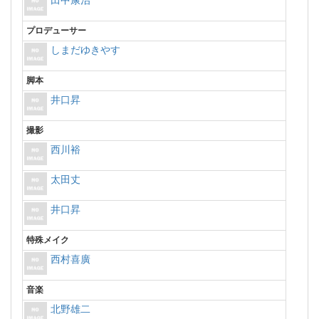
プロデューサー
しまだゆきやす
脚本
井口昇
撮影
西川裕
太田丈
井口昇
特殊メイク
西村喜廣
音楽
北野雄二