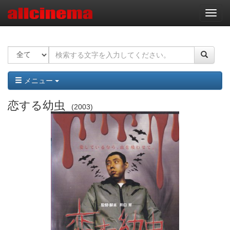
ナ
ビ
ゲ
ー
シ
ョ
ン
メニュー
恋する幼虫
2003