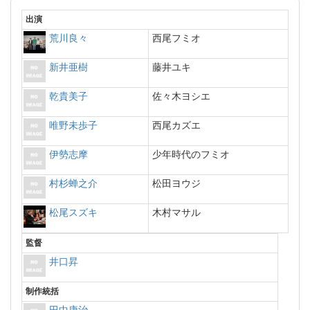
出演
荒川良々
西尾フミオ
新井亜樹
藤井ユキ
乾貴美子
佐々木ヨシエ
唯野未歩子
西尾カズエ
伊勢志摩
少年時代のフミオ
村杉蝉之介
松田ヨウジ
松尾スズキ
木村マサル
監督
井口昇
制作統括
田中康治