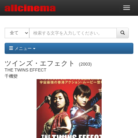
ナ
ビ
ゲ
ー
シ
ョ
ン
メニュー
ツインズ・エフェクト
2003
THE TWINS EFFECT
千機變