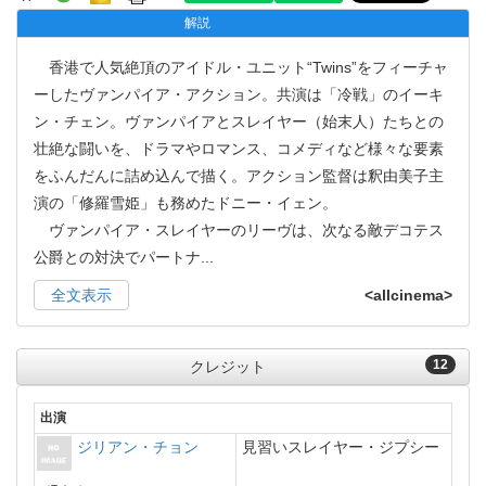
解説
香港で人気絶頂のアイドル・ユニット“Twins”をフィーチャ
ーしたヴァンパイア・アクション。共演は「冷戦」のイーキ
ン・チェン。ヴァンパイアとスレイヤー（始末人）たちとの
壮絶な闘いを、ドラマやロマンス、コメディなど様々な要素
をふんだんに詰め込んで描く。アクション監督は釈由美子主
演の「修羅雪姫」も務めたドニー・イェン。
ヴァンパイア・スレイヤーのリーヴは、次なる敵デコテス
公爵との対決でパートナ
...
全文表示
<allcinema>
12
クレジット
出演
ジリアン・チョン
見習いスレイヤー・ジプシー