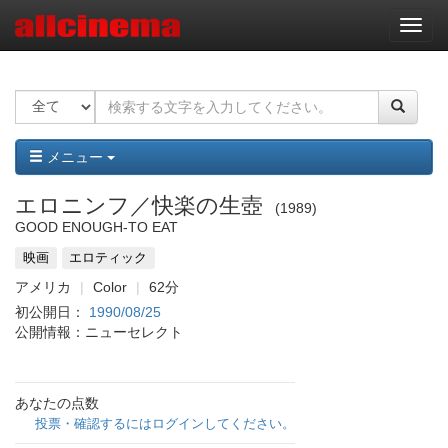
ナ
ビ
ゲ
ー
シ
ョ
ン
メニュー
エロニンフ／快楽の生壺
1989
GOOD ENOUGH-TO EAT
映画
エロティック
アメリカ
Color
62分
初公開日：
1990/08/25
公開情報：ニューセレクト
あなたの点数
投票・確認するにはログインしてください。