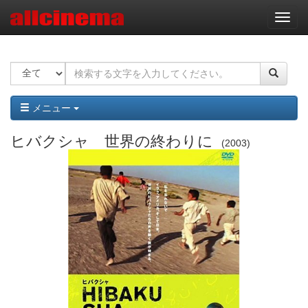
ナ
ビ
ゲ
ー
シ
ョ
ン
メニュー
ヒバクシャ 世界の終わりに
2003