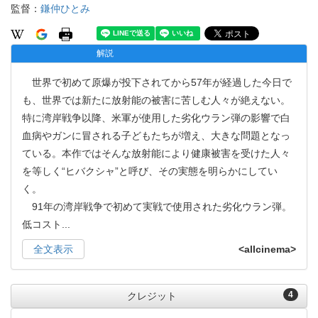
監督：
鎌仲ひとみ
解説
世界で初めて原爆が投下されてから57年が経過した今日で
も、世界では新たに放射能の被害に苦しむ人々が絶えない。
特に湾岸戦争以降、米軍が使用した劣化ウラン弾の影響で白
血病やガンに冒される子どもたちが増え、大きな問題となっ
ている。本作ではそんな放射能により健康被害を受けた人々
を等しく“ヒバクシャ”と呼び、その実態を明らかにしてい
く。
91年の湾岸戦争で初めて実戦で使用された劣化ウラン弾。
低コスト
...
全文表示
<allcinema>
4
クレジット