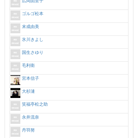
広岡由里子
ゴルゴ松本
末成由美
氷川きよし
国生さゆり
毛利衛
宮本信子
大杉漣
笑福亭松之助
永井流奈
丹羽努