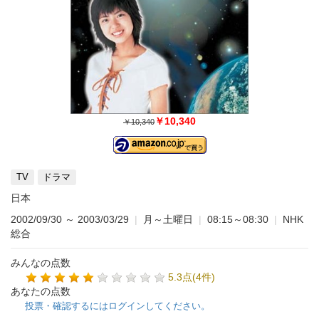
￥10,340
￥10,340
TV
ドラマ
日本
2002/09/30
～
2003/03/29
|
月～土曜日
|
08:15～08:30
|
NHK
総合
みんなの点数
5.3点(4件)
あなたの点数
投票・確認するにはログインしてください。