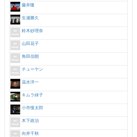
藤井隆
生瀬勝久
鈴木紗理奈
山田花子
角田信朗
チューヤン
温水洋一
キムラ緑子
小市慢太郎
木下政治
向井千秋