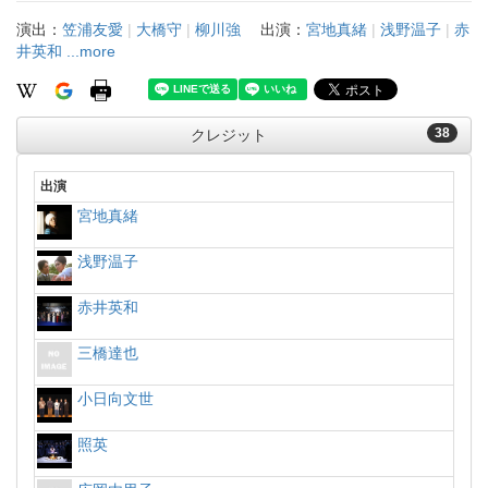
演出：
笠浦友愛
|
大橋守
|
柳川強
出演：
宮地真緒
|
浅野温子
|
赤
井英和
...more
38
クレジット
出演
宮地真緒
浅野温子
赤井英和
三橋達也
小日向文世
照英