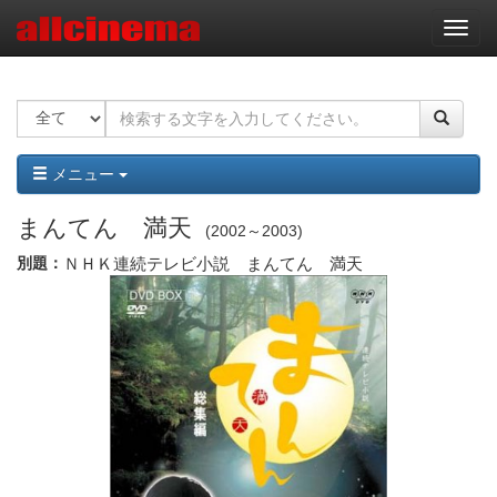
ナ
ビ
ゲ
ー
シ
ョ
ン
メニュー
まんてん 満天
2002～2003
別題：
ＮＨＫ連続テレビ小説 まんてん 満天