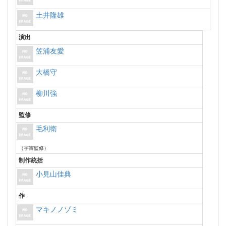
土井隆雄
演出
笠浦友愛
大橋守
柳川強
監修
毛利衛
（宇宙監修）
制作統括
小見山佳典
作
マキノノゾミ