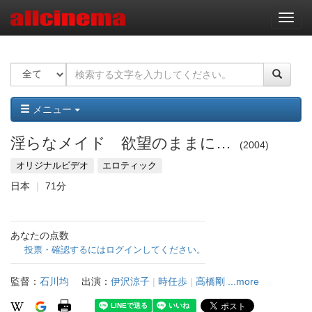
ナ
ビ
ゲ
ー
シ
ョ
ン
メニュー
淫らなメイド 欲望のままに…
2004
オリジナルビデオ
エロティック
日本
71分
あなたの点数
投票・確認するにはログインしてください。
監督：
石川均
出演：
伊沢涼子
|
時任歩
|
高橋剛
...more