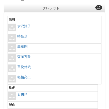
10
クレジット
出演
伊沢涼子
時任歩
高橋剛
森羅万象
重松伴武
柘植亮二
監督
石川均
製作