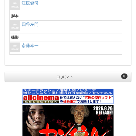
江尻健司
脚本
四谷左門
撮影
斎藤幸一
0
コメント