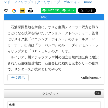
ンド・フィリップス
|
クーリオ
|
ロブ・ボルティン
...more
解説
石油採掘基地を舞台に、サメと麻薬ディーラー双方と戦う
ことになる技師を描いたアクション・アドベンチャー。監督
はリメイク版『バニシング・ポイント』のチャールズ・Ｒ・
カーナー。出演は『ラ・バンバ』のルー・ダイアモンド・フ
ィリップスと『ＳＰＹ＿Ｎ』のクーリオ。
ルイジアナ州アチャファラヤ川の国立自然保護区内に建設
された石油採掘基地に、石油会社に勤める元妻ケリーの依頼
で、サンダースが技師としてやって
...
全文表示
<allcinema>
16
クレジット
出演