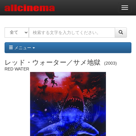
ナ
ビ
ゲ
ー
シ
ョ
ン
メニュー
レッド・ウォーター／サメ地獄
2003
RED WATER