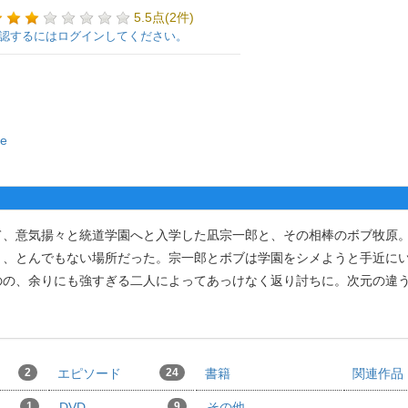
5.5点(2件)
認するにはログインしてください。
re
、意気揚々と統道学園へと入学した凪宗一郎と、その相棒のボブ牧原
く、とんでもない場所だった。宗一郎とボブは学園をシメようと手近に
のの、余りにも強すぎる二人によってあっけなく返り討ちに。次元の違
2
エピソード
24
書籍
関連作品
1
DVD
9
その他