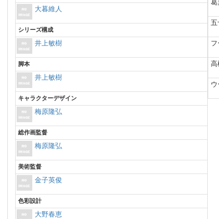
葛
大暮維人
五
シリーズ構成
井上敏樹
フ
高
脚本
井上敏樹
ウ
キャラクターデザイン
梅原隆弘
総作画監督
梅原隆弘
美術監督
金子英俊
色彩設計
大野春恵