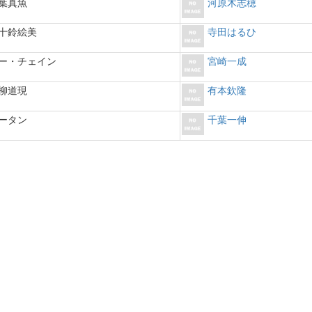
葉真魚
河原木志穂
十鈴絵美
寺田はるひ
ー・チェイン
宮崎一成
柳道現
有本欽隆
ータン
千葉一伸