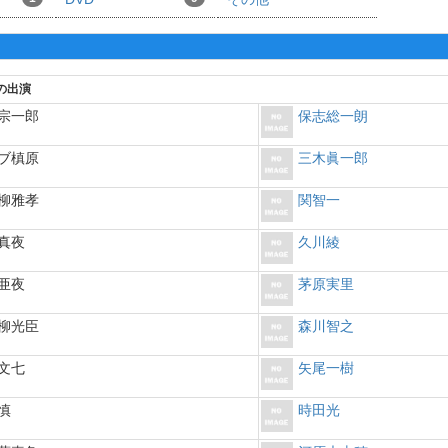
の出演
宗一郎
保志総一朗
ブ槙原
三木眞一郎
柳雅孝
関智一
真夜
久川綾
亜夜
茅原実里
柳光臣
森川智之
文七
矢尾一樹
慎
時田光