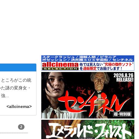
。ところがこの統
いた謎の変身女・
う強
...
<allcinema>
2