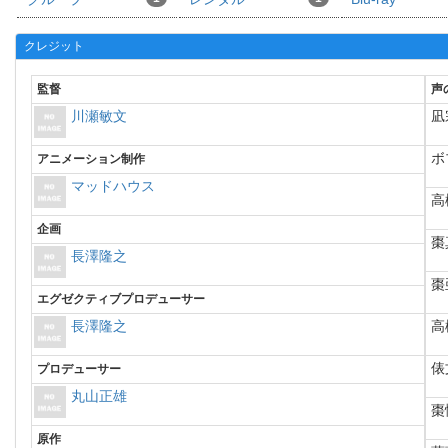
クレジット
監督
声
川瀬敏文
凪
ボ
アニメーション制作
マッドハウス
高
企画
棗
長澤隆之
棗
エグゼクティブプロデューサー
長澤隆之
高
俵
プロデューサー
丸山正雄
棗
原作