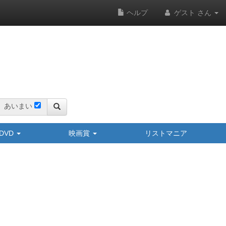
ヘルプ
ゲスト さん
あいまい
y/DVD
映画賞
リストマニア