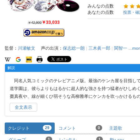
みんなの点数
あなたの点数
投票・確
￥33,033
￥42,900
監督：
川瀬敏文
声の出演：
保志総一朗
|
三木眞一郎
|
関智一
...mo
解説
同名人気コミックのテレビアニメ版。最強のケンカ屋を目指して
道学園は、彼らよりもはるかに超人的な強さを持つ猛者がひしめ
棗真夜や、線が細くひ弱そうな高柳雅孝にケンカを吹っかけるも
全文表示
クレジット
29
コメント
0
主題歌
グループ
1
レンタル
1
Blu-ray