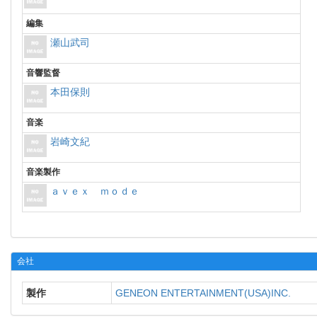
編集
瀬山武司
音響監督
本田保則
音楽
岩崎文紀
音楽製作
ａｖｅｘ ｍｏｄｅ
会社
製作
GENEON ENTERTAINMENT(USA)INC.