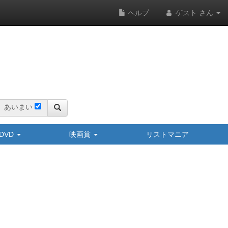
ヘルプ
ゲスト さん
あいまい
y/DVD
映画賞
リストマニア