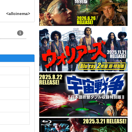
<allcinema>
1