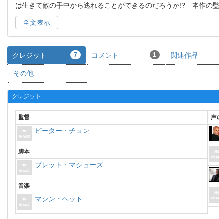
は生きて敵の手中から逃れることができるのだろうか!? 本作の
全文表示
クレジット
7
コメント
1
関連作品
その他
クレジット
監督
声
ピーター・チョン
脚本
ブレット・マシューズ
音楽
マシン・ヘッド