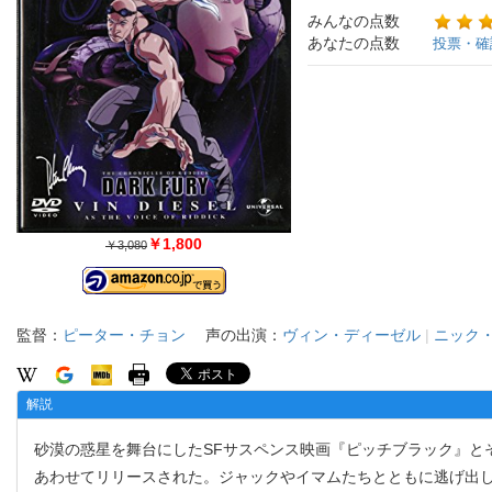
みんなの点数
あなたの点数
投票・確
￥1,800
￥3,080
監督：
ピーター・チョン
声の出演：
ヴィン・ディーゼル
|
ニック
解説
砂漠の惑星を舞台にしたSFサスペンス映画『ピッチブラック』と
あわせてリリースされた。ジャックやイマムたちとともに逃げ出