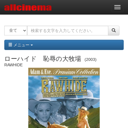
ナ
ビ
ゲ
ー
シ
ョ
ン
メニュー
ローハイド 恥辱の大牧場
2003
RAWHIDE