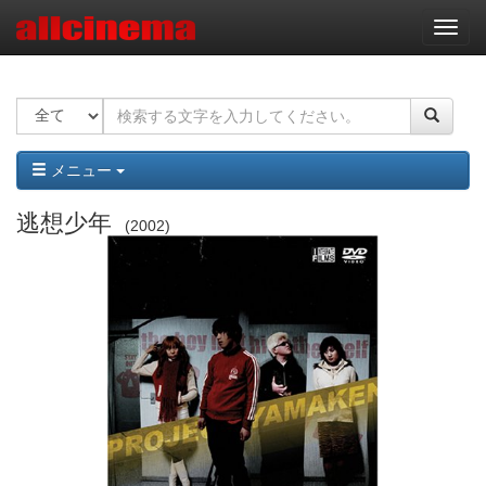
ナ
ビ
ゲ
ー
シ
ョ
ン
メニュー
逃想少年
2002