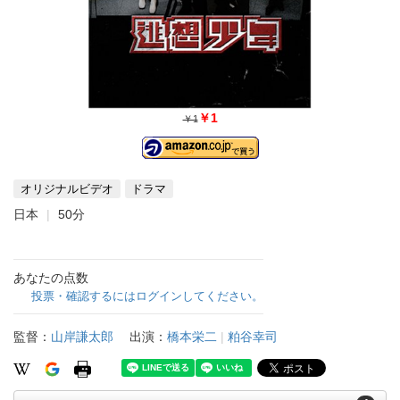
￥1
￥1
オリジナルビデオ
ドラマ
日本
50分
あなたの点数
投票・確認するにはログインしてください。
監督：
山岸謙太郎
出演：
橋本栄二
|
粕谷幸司