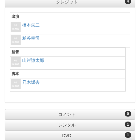
4
クレジット
出演
橋本栄二
粕谷幸司
監督
山岸謙太郎
脚本
乃木坂杏
0
コメント
1
レンタル
1
DVD